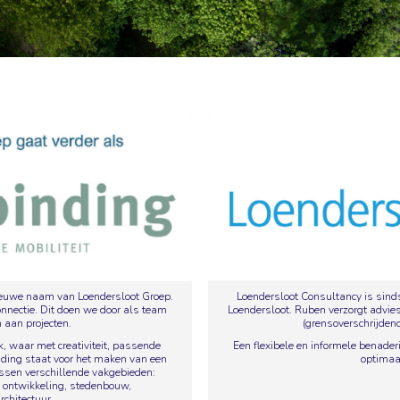
Loendersloot Consultancy is sind
nieuwe naam van Loendersloot Groep.
Loendersloot. Ruben verzorgt advies
nnectie. Dit doen we door als team
(grensoverschrijdend
 aan projecten.
Een flexibele en informele benade
k, waar met creativiteit, passende
optimaal
nding staat voor het maken van een
ussen verschillende vakgebieden:
ke ontwikkeling, stedenbouw,
chitectuur.